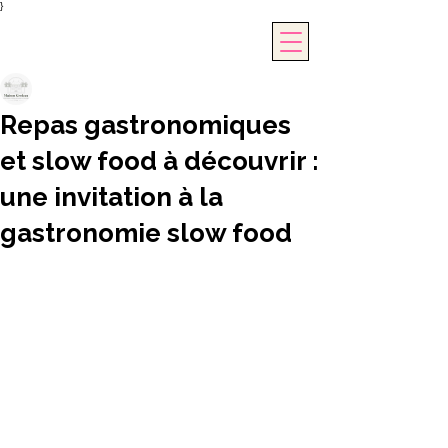
}
Maison Groleau
6 mai
4 min de lecture
Repas gastronomiques
et slow food à découvrir :
une invitation à la
gastronomie slow food
Lorsque nous pensons à un moment 
de partage autour d’un bon repas, 
l’idée d’une expérience gastronomique 
riche et authentique nous vient 
naturellement à l’esprit. Aujourd’hui, je 
vous invite à plonger avec moi dans 
l’univers fascinant des 
repas 
gastronomiques et slow food
. Ce 