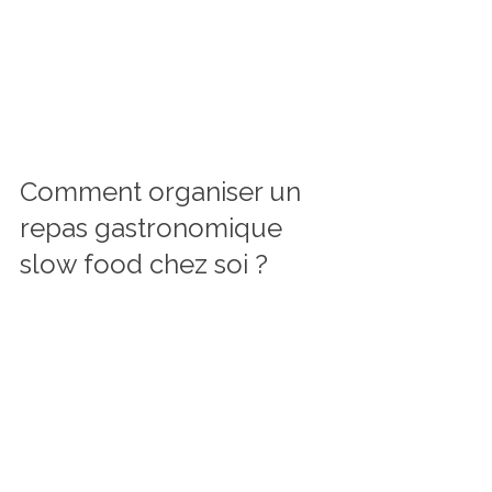
Comment organiser un 
repas gastronomique 
slow food chez soi ?
Nous n’avons pas toujours la chance 
de séjourner dans une maison d’hôtes 
ou un restaurant spécialisé. Pourtant, 
il est tout à fait possible de recréer 
cette ambiance slow food chez soi, 
en suivant quelques conseils simples :