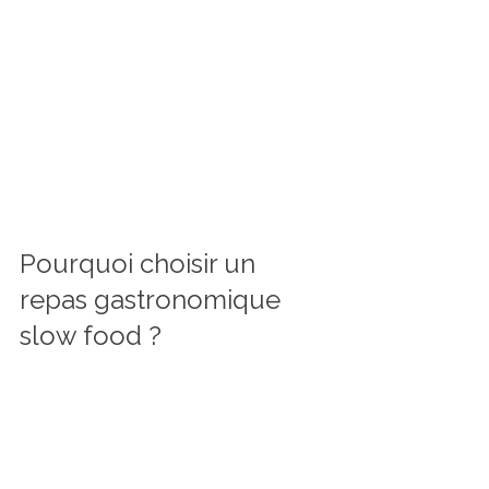
Pourquoi choisir un 
repas gastronomique 
slow food ?
Choisir un repas gastronomique slow 
food, c’est faire le choix d’une 
expérience sensorielle unique. C’est 
aussi un acte responsable, qui 