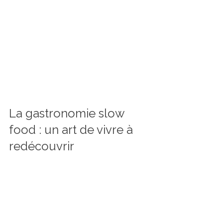
mouvement, qui prône la lenteur, la 
qualité et le respect des produits, 
s’inscrit parfaitement dans une quête 
de bien-être et de plaisir durable. 
Ensemble, découvrons comment 
savourer chaque bouchée, en 
harmonie avec la nature et les 
traditions locales.
La gastronomie slow 
food : un art de vivre à 
redécouvrir
La gastronomie slow food, c’est 
avant tout un retour aux sources. Elle 
valorise les produits locaux, de saison, 
cultivés avec soin et respect de 
l’environnement. Ce n’est pas 