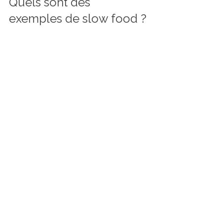
Quels sont des 
exemples de slow food ?
Pour mieux comprendre ce que 
recouvre le slow food, voici quelques 
exemples concrets que nous 
pouvons facilement intégrer dans nos 
repas ou découvrir lors de nos 
escapades gourmandes :
Le fromage fermier affiné 
naturellement
 : fabriqué à partir 
de lait cru, sans additifs, et affiné 
dans des caves traditionnelles.
Le pain au levain naturel
 : cuit 
lentement, avec une 
fermentation longue qui 
développe des arômes 