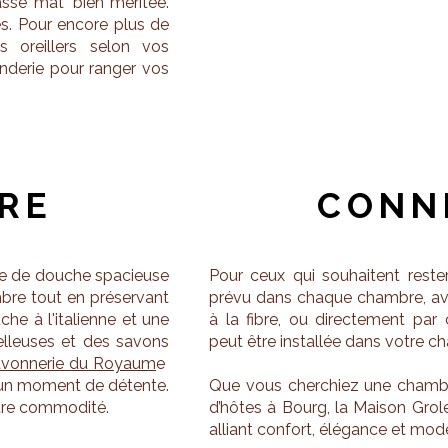
asse mat' bien méritée.
s. Pour encore plus de
s oreillers selon vos
enderie pour ranger vos
RE
CONN
e de douche spacieuse
Pour ceux qui souhaitent rest
mbre tout en préservant
prévu dans chaque chambre, av
he à l'italienne et une
à la fibre, ou directement par
lleuses et des savons
peut être installée dans votre c
avonnerie du Royaum
e
un moment de détente.
Que vous cherchiez une chamb
otre commodité.
d’hôtes à Bourg, la Maison Grole
alliant confort, élégance et mode