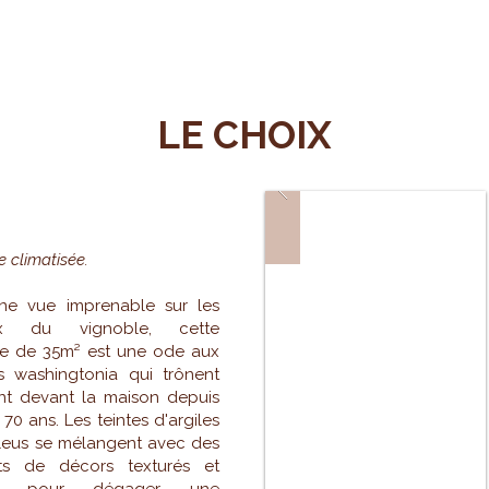
LE CHOIX
LMIER
 climatisée.
ne vue imprenable sur les
ux du vignoble, cette
e de 35m² est une ode aux
s washingtonia qui trônent
nt devant la maison depuis
70 ans. Les teintes d'argiles
leus se mélangent avec des
ts de décors texturés et