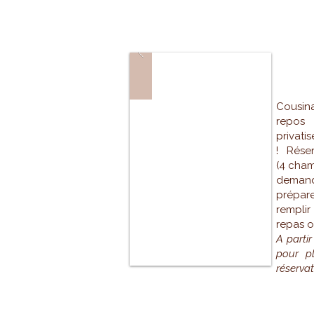
PR
Cousin
repos 
privati
! Réser
(4 cham
deman
prépar
remplir
repas o
A parti
pour pl
réservat