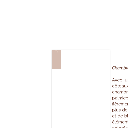
PA
Chambre
Avec u
côtea
chambr
palmier
fièreme
plus de 
et de b
élémen