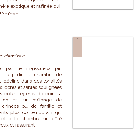
és pour dégager une
ère exotique et raffinée qui
au voyage.
N
 climatisée.
rée par le majestueux pin
l du jardin, la chambre de
e décline dans des tonalités
s, ocres et sables soulignées
s notes légères de noir. La
ation est un mélange de
 chinées ou de famille et
ents plus contemporain qui
rent à la chambre un côté
eux et rassurant.