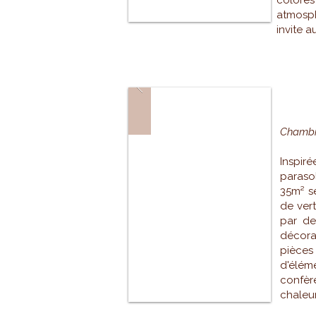
color
atmosph
invite 
PI
Chambre
Inspi
paraso
35m² s
de vert
par de
décor
pièces
d'élém
confè
chaleur