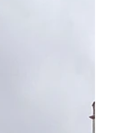
l'élégance. Les poutres historiques qui ornent le
plafond confèrent à la pièce un charme unique,
témoignant de l'authenticité et de l'histoire de la
maison. La décoration, fidèle à l'esprit de la
Maison Groleau, est un véritable hommage au
voyage